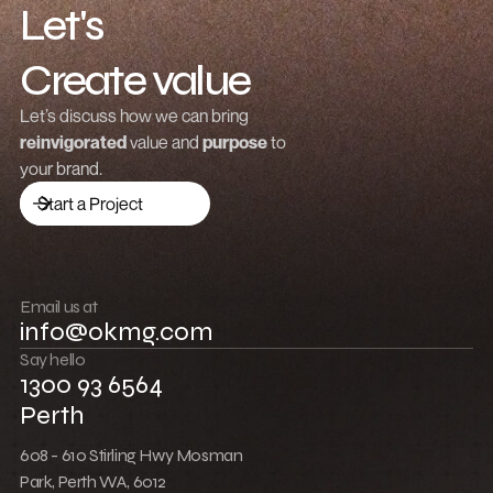
Let's
Create value
Grow revenue
Let’s discuss how we can bring
reinvigorated
value and
purpose
to
Launch a brand
your brand.
Drive traffic
Start a Project
Build community
Push boundaries
Email us at
info@okmg.com
Win together
Say hello
1300 93 6564
Perth
608 - 610 Stirling Hwy Mosman
Park, Perth WA, 6012