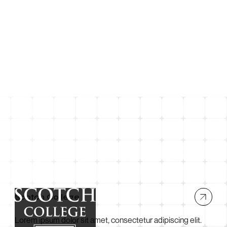
Scotch College
Lorem ipsum dolor sit amet, consectetur adipiscing elit.