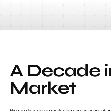
A Decade i
Market
We run data-driven marketing across every channe