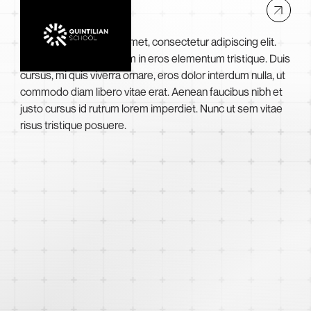
Quintilian School
Lorem ipsum dolor sit amet, consectetur adipiscing elit.
Suspendisse varius enim in eros elementum tristique. Duis
cursus, mi quis viverra ornare, eros dolor interdum nulla, ut
commodo diam libero vitae erat. Aenean faucibus nibh et
justo cursus id rutrum lorem imperdiet. Nunc ut sem vitae
risus tristique posuere.