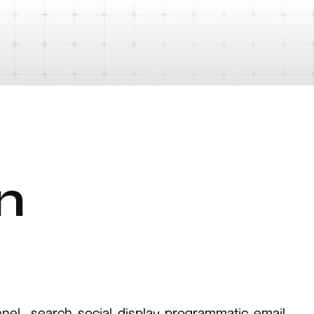
n
l - search, social, display, programmatic, email,