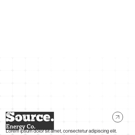
Contact Us
Source Energy
Lorem ipsum dolor sit amet, consectetur adipiscing elit.